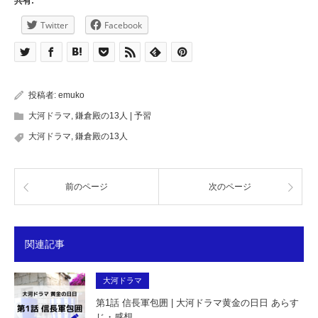
共有:
Twitter
Facebook
投稿者:
emuko
大河ドラマ
,
鎌倉殿の13人 | 予習
大河ドラマ
,
鎌倉殿の13人
前のページ
次のページ
関連記事
大河ドラマ
第1話 信長軍包囲 | 大河ドラマ黄金の日日 あらす
じ・感想