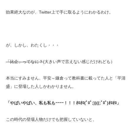
効果絶大なのが、Twitter上で手に取るようにわかるわけ。
が、しかし、わたくし・・・
「比企」ってなに？
(大きい声で言えない感じだけれども）
本当にすみません、平安～鎌倉って教科書に載ってた人と「平清
盛」に登場した人しかわかりません。
「やばいやばい、私も私もｰｰｰｰ！！！ｵﾛｵﾛ(ﾟﾛﾟ;))((;ﾟﾛﾟ)ｵﾛｵﾛ」
この時代の登場人物だけでも把握していないと、