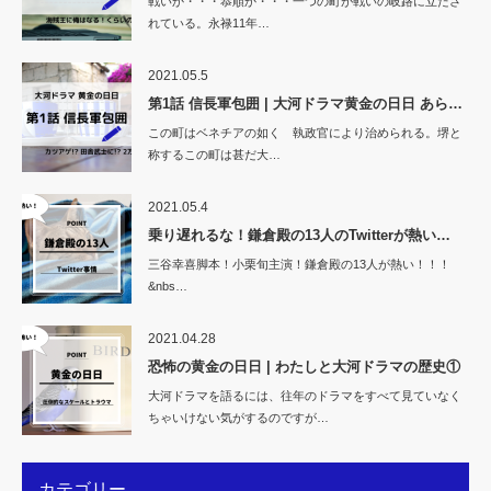
戦いか・・・恭順か・・・一つの町が戦いの岐路に立たさ
れている。永禄11年…
2021.05.5
第1話 信長軍包囲 | 大河ドラマ黄金の日日 あら…
この町はベネチアの如く 執政官により治められる。堺と
称するこの町は甚だ大…
2021.05.4
乗り遅れるな！鎌倉殿の13人のTwitterが熱い…
三谷幸喜脚本！小栗旬主演！鎌倉殿の13人が熱い！！！
&nbs…
2021.04.28
恐怖の黄金の日日 | わたしと大河ドラマの歴史①
大河ドラマを語るには、往年のドラマをすべて見ていなく
ちゃいけない気がするのですが…
カテゴリー