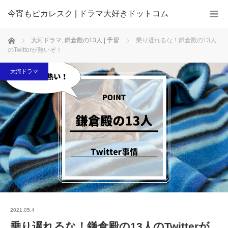
今宵もピカレスク | ドラマ大好きドットコム
ホーム
大河ドラマ
,
鎌倉殿の13人 | 予習
乗り遅れるな！鎌倉殿の13人
のTwitterが熱いぞ！
大河ドラマ
2021.05.4
乗り遅れるな！鎌倉殿の13人のTwitterが