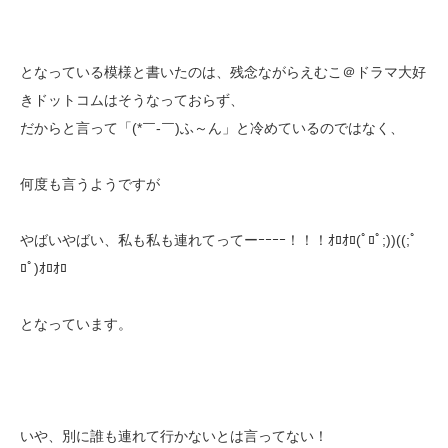
となっている模様と書いたのは、残念ながらえむこ＠ドラマ大好
きドットコムはそうなっておらず、
だからと言って「(*￣-￣)ふ～ん」と冷めているのではなく、
何度も言うようですが
やばいやばい、私も私も連れてってーｰｰｰｰ！！！ｵﾛｵﾛ(ﾟﾛﾟ;))((;ﾟ
ﾛﾟ)ｵﾛｵﾛ
となっています。
いや、別に誰も連れて行かないとは言ってない！