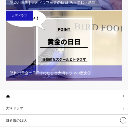
第2話 岐路 | 大河ドラマ黄金の日日 あらすじ・感想
大河ドラマ
恐怖の黄金の日日 | わたしと大河ドラマの歴史①
大河ドラマ
鎌倉殿の13人