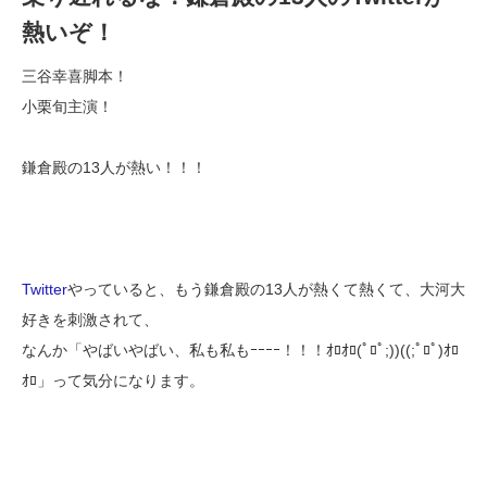
熱いぞ！
三谷幸喜脚本！
小栗旬主演！
鎌倉殿の13人が熱い！！！
Twitter
やっていると、もう鎌倉殿の13人が熱くて熱くて、大河大
好きを刺激されて、
なんか「やばいやばい、私も私もｰｰｰｰ！！！ｵﾛｵﾛ(ﾟﾛﾟ;))((;ﾟﾛﾟ)ｵﾛ
ｵﾛ」って気分になります。