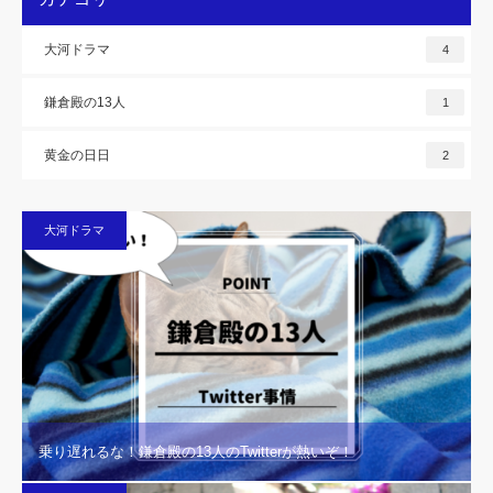
大河ドラマ
4
鎌倉殿の13人
1
黄金の日日
2
大河ドラマ
乗り遅れるな！鎌倉殿の13人のTwitterが熱いぞ！