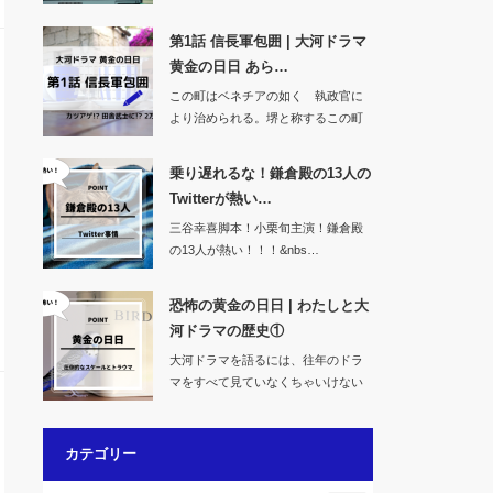
禄11年…
第1話 信長軍包囲 | 大河ドラマ
黄金の日日 あら…
この町はベネチアの如く 執政官に
より治められる。堺と称するこの町
は甚だ大…
乗り遅れるな！鎌倉殿の13人の
Twitterが熱い…
三谷幸喜脚本！小栗旬主演！鎌倉殿
の13人が熱い！！！&nbs…
恐怖の黄金の日日 | わたしと大
河ドラマの歴史①
大河ドラマを語るには、往年のドラ
マをすべて見ていなくちゃいけない
気がするのですが…
カテゴリー