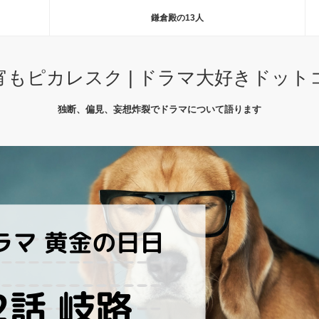
鎌倉殿の13人
宵もピカレスク | ドラマ大好きドット
独断、偏見、妄想炸裂でドラマについて語ります