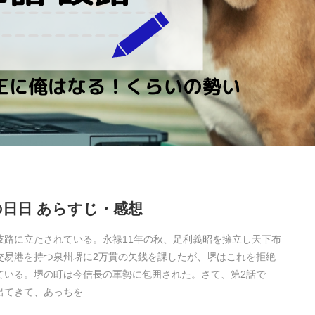
金の日日 あらすじ・感想
岐路に立たされている。永禄11年の秋、足利義昭を擁立し天下布
交易港を持つ泉州堺に2万貫の矢銭を課したが、堺はこれを拒絶
ている。堺の町は今信長の軍勢に包囲された。さて、第2話で
出てきて、あっちを…