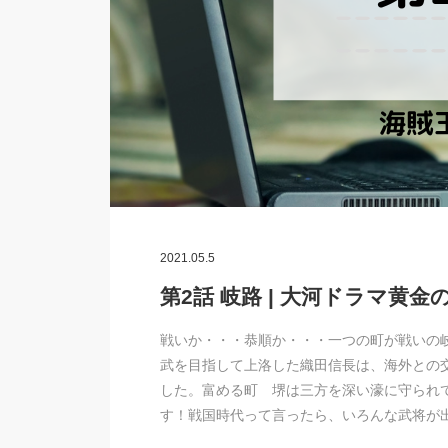
2021.05.5
第2話 岐路 | 大河ドラマ黄
戦いか・・・恭順か・・・一つの町が戦いの
武を目指して上洛した織田信長は、海外との
した。富める町 堺は三方を深い濠に守られ
す！戦国時代って言ったら、いろんな武将が