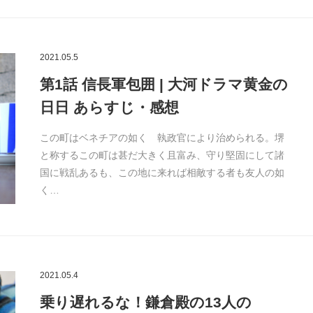
2021.05.5
第1話 信長軍包囲 | 大河ドラマ黄金の
日日 あらすじ・感想
この町はベネチアの如く 執政官により治められる。堺
と称するこの町は甚だ大きく且富み、守り堅固にして諸
国に戦乱あるも、この地に来れば相敵する者も友人の如
く…
2021.05.4
乗り遅れるな！鎌倉殿の13人の