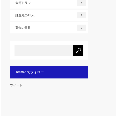
大河ドラマ
4
鎌倉殿の13人
1
黄金の日日
2
Twitter でフォロー
ツイート