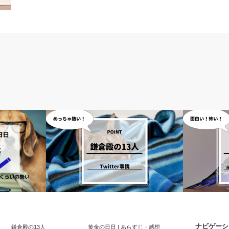
大河ドラマ
大河ドラマ
ナビゲーシ
鎌倉殿の13人
黄金の日日 | あらすじ・感想