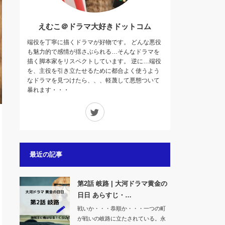
えむこ＠ドラマ大好きドットコム
端役を丁寧に描くドラマが好物です。 どんな悪役
も魅力的で感情が揺さぶられる…そんなドラマを
描く脚本家をリスペクトしています。 逆に…端役
を、主役を引き立たせるために都合よく使うよう
なドラマを見つけたら、、、軽蔑して悪態ついて
暴れます・・・
Twitter
最近の記事
第2話 岐路 | 大河ドラマ黄金の
日日 あらすじ・…
戦いか・・・恭順か・・・一つの町
が戦いの岐路に立たされている。永